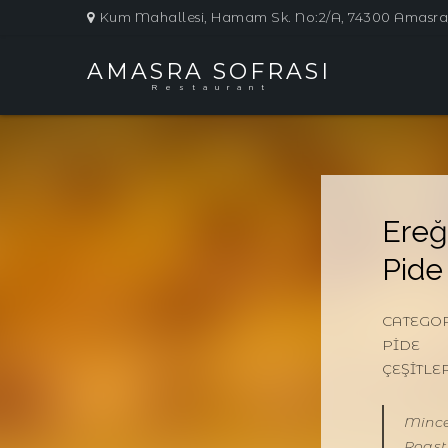
Kum Mahallesi, Hamam Sk. No:2/A, 74300 Amasra
AMASRA SOFRASI
Restaurant
Ereğ
Pide
CATEGOR
PIDE
ÇEŞITLE
Minc
Roast