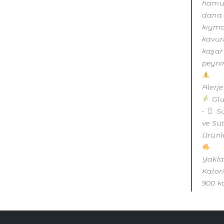
hamu
dana
kıym
kavu
kaşar
peyniri
Alerje
Glu
•
Sü
ve Sü
Ürünle
Yakla
Kalor
900 k