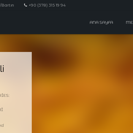
/Bartın
+90 (378) 315 19 94
ANA SAYFA
ME
li
IES:
RI
ed