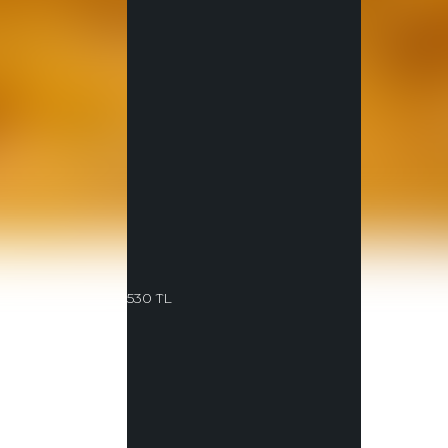
530
TL