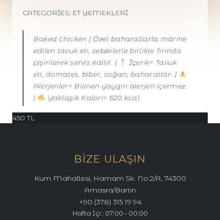
CATEGORIES:
ET YEMEKLERI
Baked chicken | Özel baharatlarla marine
edilen tavuk eti, sebzelerle birlikte fırında
pişirilerek servis edilir. |
İçerik= Tavuk
eti, domates, biber, soğan, baharatlar. |
Alerjenler= Bilinen yaygın alerjen içermez.
|
Yaklaşık Kalori= 620 kcal
450
TL
BIZE ULAŞIN
Kum Mahallesi, Hamam Sk. No:2/A, 74300
Amasra/Bartın
+90 (378) 315 19 94
Hafta İçi : 07:00 - 00:00