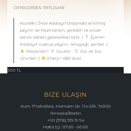
CATEGORIES:
TATLILAR
Künefe | İnce kadayıf arasında eritilmiş
peynir ile hazırlanan, şerbetli ve sıcak
servis edilen geleneksel tatlı. |
İçerik=
Kadayıf, tuzsuz peynir, tereyağı, şerbet. |
Alerjenler=
Gluten •
Süt ve Süt
Ürünleri |
Enerji= 680 kcal
300
TL
BIZE ULAŞIN
Kum Mahallesi, Hamam Sk. No:2/A, 74300
Amasra/Bartın
+90 (378) 315 19 94
Hafta İçi : 07:00 - 00:00