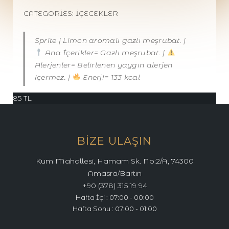
CATEGORIES:
İÇECEKLER
Sprite | Limon aromalı gazlı meşrubat. |
Ana İçerikler= Gazlı meşrubat. |
Alerjenler= Belirlenen yaygın alerjen
içermez. |
Enerji= 133 kcal
85
TL
BIZE ULAŞIN
Kum Mahallesi, Hamam Sk. No:2/A, 74300
Amasra/Bartın
+90 (378) 315 19 94
Hafta İçi : 07:00 - 00:00
Hafta Sonu : 07:00 - 01:00