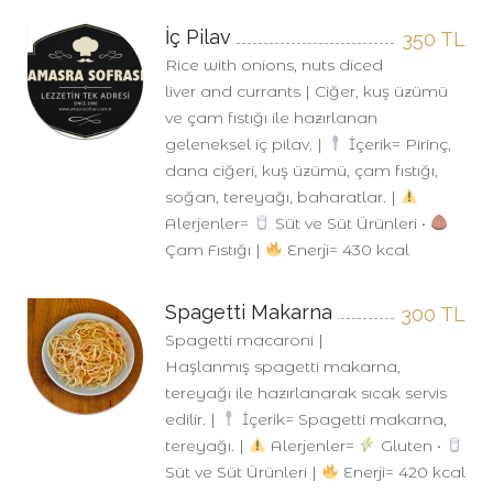
İç Pilav
350
TL
Rice with onions, nuts diced
liver and currants | Ciğer, kuş üzümü
ve çam fıstığı ile hazırlanan
geleneksel iç pilav. |
İçerik= Pirinç,
dana ciğeri, kuş üzümü, çam fıstığı,
soğan, tereyağı, baharatlar. |
Alerjenler=
Süt ve Süt Ürünleri •
Çam Fıstığı |
Enerji= 430 kcal
Spagetti Makarna
300
TL
Spagetti macaroni |
Haşlanmış spagetti makarna,
tereyağı ile hazırlanarak sıcak servis
edilir. |
İçerik= Spagetti makarna,
tereyağı. |
Alerjenler=
Gluten •
Süt ve Süt Ürünleri |
Enerji= 420 kcal