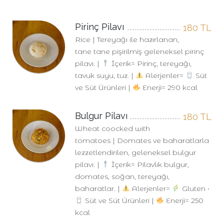
Pirinç Pilavı
180
TL
Rice | Tereyağı ile hazırlanan,
tane tane pişirilmiş geleneksel pirinç
pilavı. |
İçerik= Pirinç, tereyağı,
tavuk suyu, tuz. |
Alerjenler=
Süt
ve Süt Ürünleri |
Enerji= 290 kcal
Bulgur Pilavı
180
TL
Wheat coocked with
tomatoes | Domates ve baharatlarla
lezzetlendirilen, geleneksel bulgur
pilavı. |
İçerik= Pilavlık bulgur,
domates, soğan, tereyağı,
baharatlar. |
Alerjenler=
Gluten •
Süt ve Süt Ürünleri |
Enerji= 250
kcal