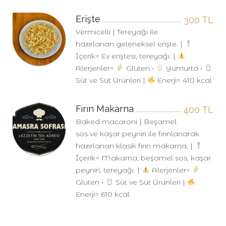
Erişte
300
TL
Vermicelli | Tereyağı ile
hazırlanan geleneksel erişte. |
İçerik= Ev eriştesi, tereyağı. |
Alerjenler=
Gluten •
Yumurta •
Süt ve Süt Ürünleri |
Enerji= 410 kcal
Fırın Makarna
400
TL
Baked macaroni | Beşamel
sos ve kaşar peyniri ile fırınlanarak
hazırlanan klasik fırın makarna. |
İçerik= Makarna, beşamel sos, kaşar
peyniri, tereyağı. |
Alerjenler=
Gluten •
Süt ve Süt Ürünleri |
Enerji= 610 kcal